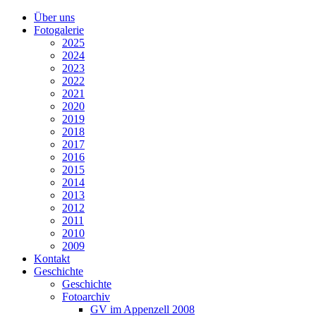
Über uns
Fotogalerie
2025
2024
2023
2022
2021
2020
2019
2018
2017
2016
2015
2014
2013
2012
2011
2010
2009
Kontakt
Geschichte
Geschichte
Fotoarchiv
GV im Appenzell 2008