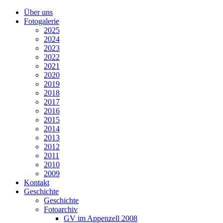
Über uns
Fotogalerie
2025
2024
2023
2022
2021
2020
2019
2018
2017
2016
2015
2014
2013
2012
2011
2010
2009
Kontakt
Geschichte
Geschichte
Fotoarchiv
GV im Appenzell 2008