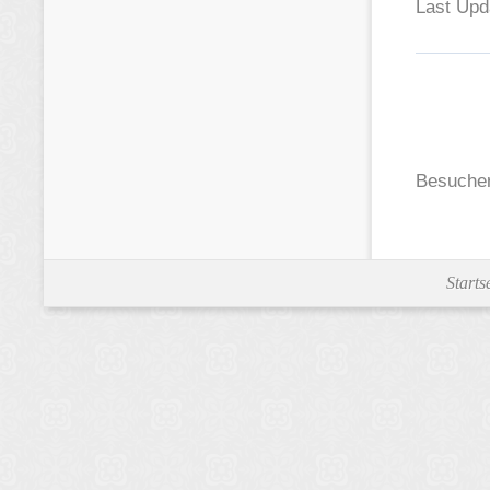
Last Upd
Besucher
Starts