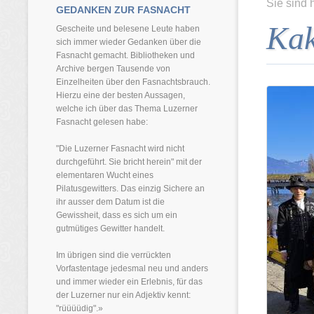
Sie sind 
GEDANKEN ZUR FASNACHT
Kak
Gescheite und belesene Leute haben
sich immer wieder Gedanken über die
Fasnacht gemacht. Bibliotheken und
Archive bergen Tausende von
Einzelheiten über den Fasnachtsbrauch.
Hierzu eine der besten Aussagen,
welche ich über das Thema Luzerner
Fasnacht gelesen habe:
"Die Luzerner Fasnacht wird nicht
durchgeführt. Sie bricht herein" mit der
elementaren Wucht eines
Pilatusgewitters. Das einzig Sichere an
ihr ausser dem Datum ist die
Gewissheit, dass es sich um ein
gutmütiges Gewitter handelt.
Im übrigen sind die verrückten
Vorfastentage jedesmal neu und anders
und immer wieder ein Erlebnis, für das
der Luzerner nur ein Adjektiv kennt:
"rüüüüdig".»